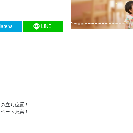
atena
LINE
心の立ち位置！
イベート充実！