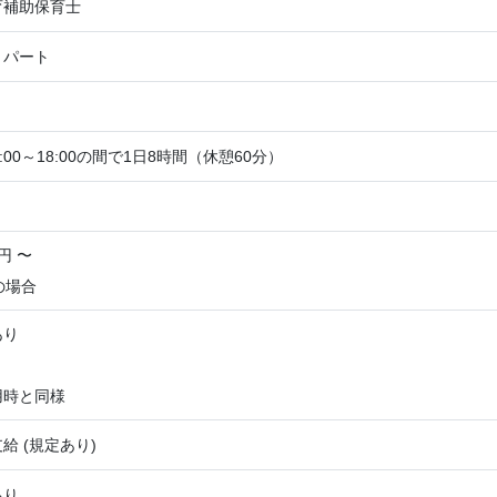
育補助保育士
・パート
:00～18:00の間で1日8時間（休憩60分）
円 〜
の場合
あり
用時と同様
給 (規定あり)
あり