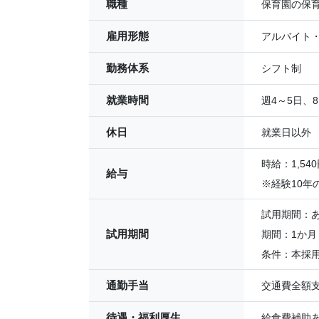
職種
保育園の保
雇用形態
アルバイト
勤務体系
シフト制
就業時間
週4～5日、8
休日
就業日以外
時給：1,540
給与
※経験10年
試用期間：
試用期間
期間：1か月
条件：本採
通勤手当
交通費全額支
待遇・福利厚生
給食費補助