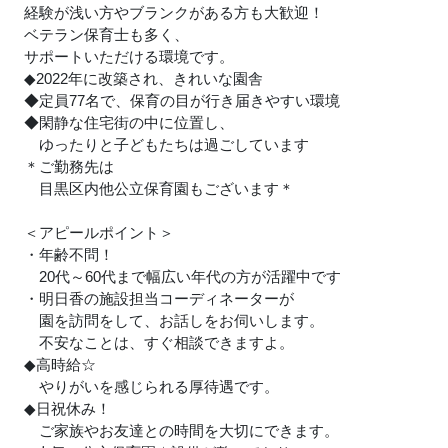
経験が浅い方やブランクがある方も大歓迎！
ベテラン保育士も多く、
サポートいただける環境です。
◆2022年に改築され、きれいな園舎
◆定員77名で、保育の目が行き届きやすい環境
◆閑静な住宅街の中に位置し、
ゆったりと子どもたちは過ごしています
＊ご勤務先は
目黒区内他公立保育園もございます＊
＜アピールポイント＞
・年齢不問！
20代～60代まで幅広い年代の方が活躍中です
・明日香の施設担当コーディネーターが
園を訪問をして、お話しをお伺いします。
不安なことは、すぐ相談できますよ。
◆高時給☆
やりがいを感じられる厚待遇です。
◆日祝休み！
ご家族やお友達との時間を大切にできます。