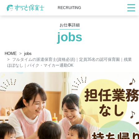
RECRUITING
お仕事詳細
jobs
HOME
jobs
フルタイムの派遣保育士(資格必須)｜定員35名の認可保育園｜残業
ほぼなし｜バイク・マイカー通勤OK