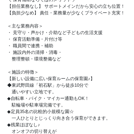
【担任業務なし】 サポートメインだから安心の立ち位置！
【負担少なめ】 責任・業務量が少なくプライベート充実！
＜主な業務内容＞
・ 見守り・声かけ・介助など子どもの生活支援
・ 保育活動準備・片付け等
・ 職員間で連携・補助
・ 施設内外の清掃・消毒・
整理整頓・環境整備など
＜施設の特徴＞
【新しい設備に広い保育ルームの保育園
♪
】
◆東武野田線「初石駅」から徒歩10分で
通いやすい立地です。
◆自転車・バイク・マイカー通勤もOK！
駐輪場や駐車場完備です。
◆定員35名の比較的小規模な園☆
一人ひとりとじっくり向き合う保育ができます。
◆残業ほぼなし
♪
オンオフの切り替えが