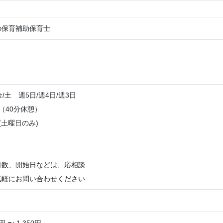
の保育補助保育士
/金/土 週5日/週4日/週3日
30（40分休憩）
30(土曜日のみ)
日数、開始日などは、応相談
気軽にお問い合わせください