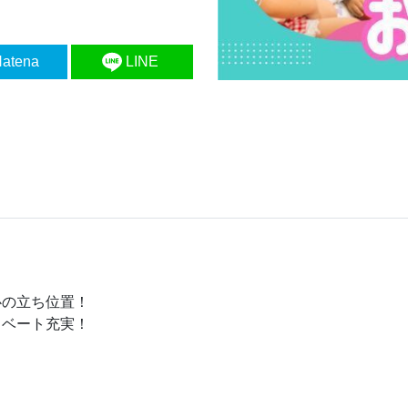
atena
LINE
心の立ち位置！
イベート充実！