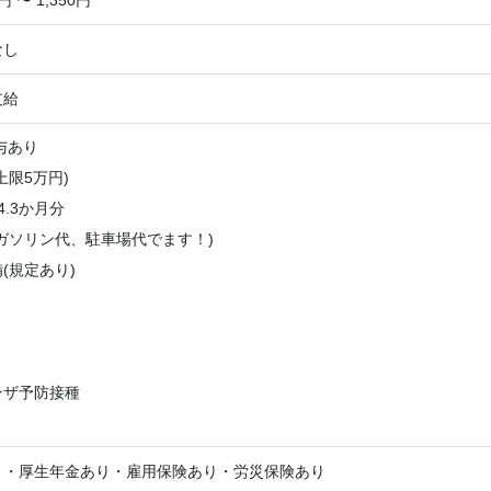
円 〜 1,350円
なし
支給
与あり
上限5万円)
4.3か月分
ガソリン代、駐車場代でます！)
(規定あり)
ンザ予防接種
り・厚生年金あり・雇用保険あり・労災保険あり