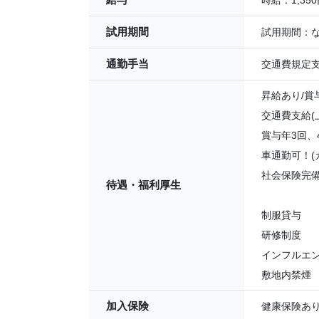
時給：1,350
試用期間
試用期間：
通勤手当
交通費規定
昇給あり/賞
交通費支給(
賞与年3回、
車通勤可！(
社会保険完備
待遇・福利厚生
制服貸与
研修制度
インフルエ
敷地内禁煙
加入保険
健康保険あ